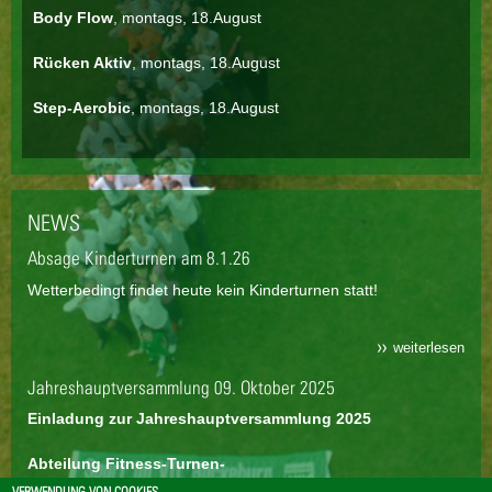
Body Flow
, montags, 18.August
Rücken Aktiv
, montags, 18.August
Step-Aerobic
, montags, 18.August
NEWS
Absage Kinderturnen am 8.1.26
Wetterbedingt findet heute kein Kinderturnen statt!
weiterlesen
Jahreshauptversammlung 09. Oktober 2025
Einladung zur Jahreshauptversammlung 2025
Abteilung Fitness-Turnen-
Gesundheit/Gerätturnen/Kinderturnen